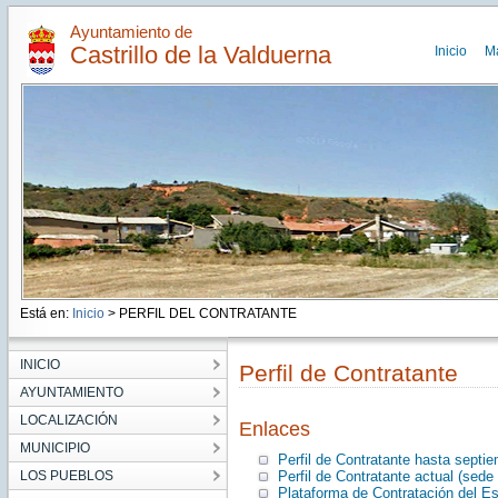
Ayuntamiento de
Castrillo de la Valduerna
Inicio
M
Está en:
Inicio
> PERFIL DEL CONTRATANTE
INICIO
Perfil de Contratante
AYUNTAMIENTO
LOCALIZACIÓN
Enlaces
MUNICIPIO
Perfil de Contratante hasta septi
LOS PUEBLOS
Perfil de Contratante actual (sede 
Plataforma de Contratación del E