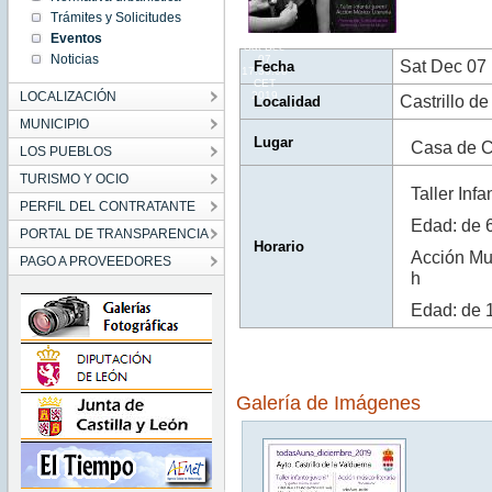
17:30:00
Trámites y Solicitudes
CET
2019
Eventos
Sat Dec
Noticias
07
Sat Dec 07
Fecha
17:30:00
CET
LOCALIZACIÓN
2019
Castrillo de
Localidad
MUNICIPIO
Lugar
Casa de Cu
LOS PUEBLOS
TURISMO Y OCIO
Taller Inf
PERFIL DEL CONTRATANTE
Edad: de 6
PORTAL DE TRANSPARENCIA
Horario
Acción Mus
PAGO A PROVEEDORES
h
Edad: de 
Galería de Imágenes