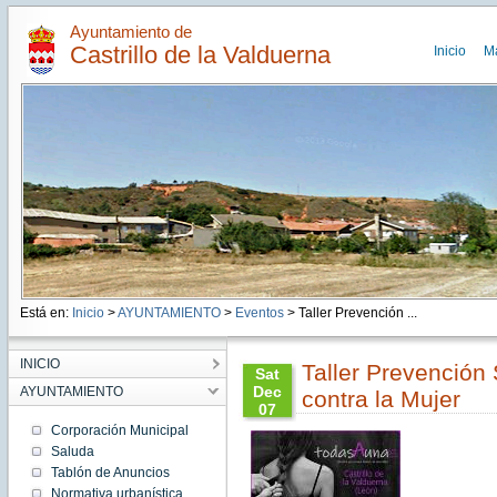
Ayuntamiento de
Castrillo de la Valduerna
Inicio
M
Está en:
Inicio
>
AYUNTAMIENTO
>
Eventos
> Taller Prevención ...
INICIO
Taller Prevención 
Sat
Dec
AYUNTAMIENTO
contra la Mujer
07
17:30:00
Corporación Municipal
CET
Saluda
2019
Tablón de Anuncios
Sat Dec
07
Normativa urbanística