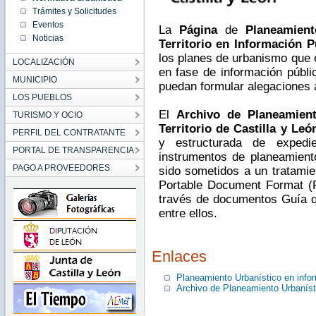
Trámites y Solicitudes
Eventos
La
Página
de
Planeamient
Noticias
Territorio en Información P
los planes de urbanismo que 
LOCALIZACIÓN
en fase de información públic
MUNICIPIO
puedan formular alegaciones 
LOS PUEBLOS
El
Archivo de Planeamient
TURISMO Y OCIO
Territorio de Castilla y Leó
PERFIL DEL CONTRATANTE
y estructurada de expedi
PORTAL DE TRANSPARENCIA
instrumentos de planeamient
PAGO A PROVEEDORES
sido sometidos a un tratamien
Portable Document Format (P
través de documentos Guía qu
entre ellos.
Enlaces
Planeamiento Urbanístico en info
Archivo de Planeamiento Urbanístic