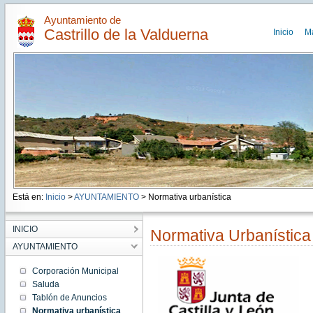
Ayuntamiento de
Castrillo de la Valduerna
Inicio
M
Está en:
Inicio
>
AYUNTAMIENTO
> Normativa urbanística
INICIO
Normativa Urbanística
AYUNTAMIENTO
Corporación Municipal
Saluda
Tablón de Anuncios
Normativa urbanística