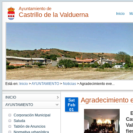
Ayuntamiento de
Castrillo de la Valduerna
Inicio
M
Está en:
Inicio
>
AYUNTAMIENTO
>
Noticias
> Agradecimiento eve...
INICIO
Agradecimiento e
Sat
Feb
AYUNTAMIENTO
01
El
00:00:00
Corporación Municipal
Cas
CET
Saluda
2020
Va
Tablón de Anuncios
Sat Feb
fi
01
Normativa urbanística