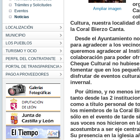
00:00:00
org
Trámites y Solicitudes
CET
Ampliar imagen
Cas
2020
Eventos
Sat Feb
col
Noticias
01
00:00:00
Cultura, nuestra localidad d
CET
LOCALIZACIÓN
2020
la Coral Bierzo Canta.
MUNICIPIO
Desde el Ayuntamiento nos
LOS PUEBLOS
para agradecer a los vecino
queremos agradecer al Insti
TURISMO Y OCIO
colaboración para poder ofr
PERFIL DEL CONTRATANTE
Cheque Cultural no hubiese
PORTAL DE TRANSPARENCIA
fomentar que en los peque
PAGO A PROVEEDORES
disfrutar de eventos cultura
invernal.
Por último, y no menos im
tanto desde las 2 institucio
como a título personal de 
los miembros de la Coral Bi
sólo en el evento de tarde 
sus voces nos hicieron en la
acostumbra a ser eje central
Su presencia en la iglesia a