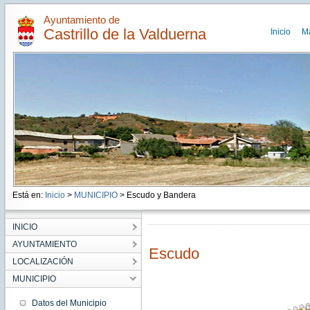
Ayuntamiento de
Castrillo de la Valduerna
Inicio
M
Está en:
Inicio
>
MUNICIPIO
> Escudo y Bandera
INICIO
AYUNTAMIENTO
Escudo
LOCALIZACIÓN
MUNICIPIO
Datos del Municipio